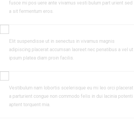
fusce mi pos uere ante vivamus vesti bulum part urient sed
a sit fermentum eros.
PARTURIENT FRINGILLA.
Elit suspendisse ut in senectus in vivamus magnis
adipiscing placerat accumsan laoreet nec penatibus a vel ut
ipsum platea diam proin facilis.
COMMODO SCELERISQUE.
Vestibulum nam lobortis scelerisque eu mi leo orci placerat
a parturient congue non commodo felis in dui lacinia potenti
aptent torquent mia.