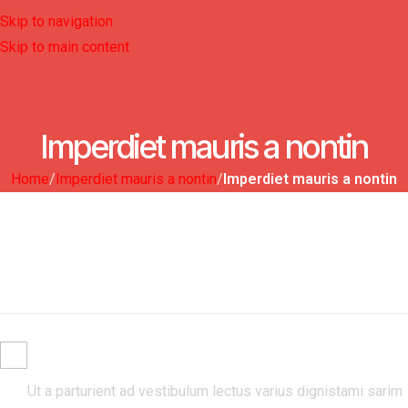
Skip to navigation
Skip to main content
Imperdiet mauris a nontin
Home
/
Imperdiet mauris a nontin
/
Imperdiet mauris a nontin
ULLAMCORPER CONSEQUAT
PULVINAR SCELERISQUE
COMMODO SCELERISQUE.
Ut a parturient ad vestibulum lectus varius dignistami sarim